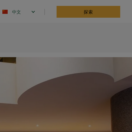
Select your language
探索
u