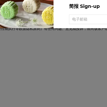
/www.truste.org/consumers/watchdog_complaint.php
，传真为 4
简报 Sign-up
t, 2nd Floor, San Francisco, CA, USA 94105。 如果您
以及您是否愿意与公司分享您的投诉内容详情。 有关 TRUSTe 或
chdog_complaint.php
或通过上述任何地址向 TRUSTe 索要此信息
构合作。如果对于数据由 IHG 处理的托管在线 OnBoardin
整性或执行等数据隐私原则）有任何问题、意见或投诉，应向该客户
I have read and 
Yes, I would like
special discounts