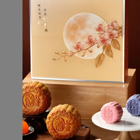
您的隐私至关重要。如果您希望取消订阅我们的
如果对本声明有任何疑问或疑虑，请务必首先
洲际酒店集团
收件地址：Privacy Office
Three Ravinia Drive
Atlanta, Georgia 30346
电话：1-770-604-8347
传真：1-770-604-5275
电子邮箱：
privacyoffice@ihg.com
如果在合理的时间范围内未收到满意的答复或解
人来解决用户的疑虑。
洲际酒店集团（“IHG”）根据美国商务部制定的美国-欧盟安全
Framework) 来收集、使用和保留来自
原则，并承诺遵守构成安全港框架的 15 条
问
http://www.export.gov/safeharbor/
并搜索
架有关的纠纷进行纠纷调解。如果您对我们遵