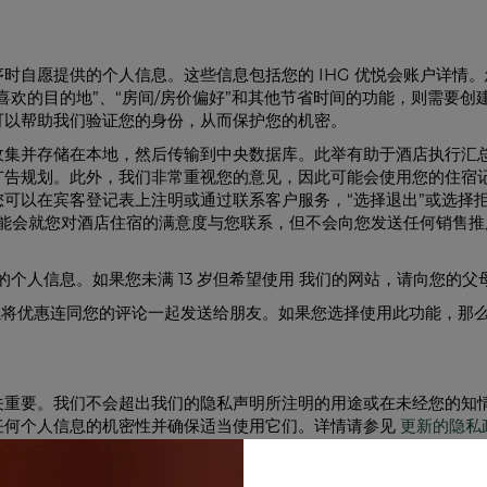
时自愿提供的个人信息。这些信息包括您的 IHG 优悦会账户详情
喜欢的目的地”、“房间/房价偏好”和其他节省时间的功能，则需要
可以帮助我们验证您的身份，从而保护您的机密。
收集并存储在本地，然后传输到中央数据库。此举有助于酒店执行汇
广告规划。此外，我们非常重视您的意见，因此可能会使用您的住宿
可以在宾客登记表上注明或通过联系客户服务，“选择退出”或选择
们可能会就您对酒店住宿的满意度与您联系，但不会向您发送任何销售
童的个人信息。如果您未满 13 岁但希望使用 我们的网站，请向您的
以将优惠连同您的评论一起发送给朋友。如果您选择使用此功能，那
关重要。我们不会超出我们的隐私声明所注明的用途或在未经您的知
任何个人信息的机密性并确保适当使用它们。详情请参见
更新的隐私
划。TRUSTe 是一个独立的组织，其使命是在网络世界中促进隐私和
e 监控其隐私惯例以确保合规性。如需查看经过验证的洲际酒店集团网站