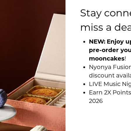
时事通讯和推广电子邮件，只需单击每封电子邮件中包含的“取消订
Stay conn
联系：
miss a dea
NEW:
Enjoy u
pre-order you
mooncakes
!
Nyonya Fusion 
discount avail
LIVE Music Ni
决方案，请联系 TRUSTe。如需查看其他信息，请参阅
TRUSTe
Earn 2X Point
2026
港框架 (U.S.-EU Safe Harbor Framework) 和美国-瑞士安
欧盟成员国和瑞士的个人信息。 IHG 已证明其遵守关于通知、选择、
常见问题解答。 如需了解有关安全港计划的更多信息，并查看洲际酒店
“Six Continents Hotels, Inc.”。" 我们已经加入安全港
守安全港的规定有任何投诉，请首先联系我们（如上所述）。如果联系