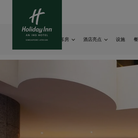
跳
转
到
主
Main
要
内
客房
酒店亮点
设施
navigation
容