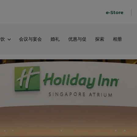
Top
e-Store
men
left
餐饮
会议与宴会
婚礼
优惠与促
探索
相册