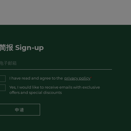
简报 Sign-up
I have read and agree to the
privacy policy
Yes, I would like to receive emails with exclusive
offers and special discounts
申请