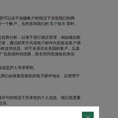
。您可以在不创建帐户的情况下浏览我们的网
创建一个帐户。当您咨询我们的
客户服务
部时，
总趋势分析，以便于进行酒店管理，例如规划新
记录，通过邮寄方式或电子邮件向您发送客户调
拒收这些信息。对于未居住在美国的客户，以及
推广信息或特别优惠，除非您同意接收此类信
父母或监护人寻求帮助。
么我们会收集您朋友的电子邮件地址，以便用于
情许可的情况下共享您的个人信息。我们高度重
政策
.
信任。由于本网站希望证明恪守保护您隐私的承
的完整列表，请单击 TRUSTe 认证。