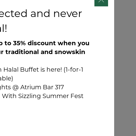
阅”链接即可。
ected and never
l!
p to 35% discount when you
r traditional and snowskin
Halal Buffet is here!
(1-for-1
able)
ghts @ Atrium Bar 317
 监察纠纷调解程序
.TRUSTe 将作为网站的联络
s With Sizzling Summer Fest
全港框架 (U.S.-Swiss Safe Harbor
转发、安全、数据完整性、访问和执行的安全港隐私
集团的认证，请访
计划，因此我们同意 TRUSTe 就与我们遵守安全港隐私框
我们未能解决您的投诉， 您可以通过其他方式